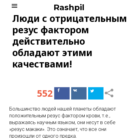
Skip
menu
Rashpil
to
Люди с отрицательным
content
резус фактором
действительно
обладают этими
качествами!
552
Поделиться
Поделиться
в Facebook
ВКонтакте
Большинство людей нашей планеты обладают
положительным резус фактором крови, т.е.,
выражаясь научным языком, они несут в себе
»резус макаки». Это означает, что все они
произошли от одного предка.