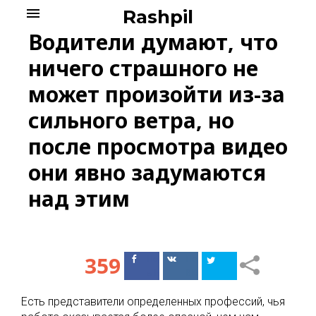
Skip
menu
Rashpil
to
Водители думают, что
content
ничего страшного не
может произойти из-за
сильного ветра, но
после просмотра видео
они явно задумаются
над этим
359
Поделиться
Поделиться
в Facebook
ВКонтакте
Есть представители определенных профессий, чья