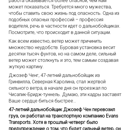
работа оказывается более опасной, чем нам
может показаться. Требуется много мужества,
чтобы ставить свою жизнь под опасность. Одна из
подобных опасных профессий – профессия
водителя, речь в частности идет о дальнобойщиках.
Посмотрите, что происходит в данной ситуации.
Как всем известно, ветер может причинить
множество неудобств. Буровая установка весит
десятки тысяч фунтов, но на самом деле, сильный
ветер может столкнуть и это, тем самым создавая
жуткую картину.
Джозеф Ченг, 47-летний дальнобойщик из
Гринвилла, Северная Каролина, стал жертвой
сильного ветра, в начале дня он проезжал по
Чисапик-Бридж-туннель. Думаю, эти кадры заставят
Ваше сердце биться быстрее…
47-летний дальнобойщик Джозеф Чен перевозил
груз, он работал на транспортную компанию Evans
Transports. Хотя в прошлый четверг было
предупреждение о том, что будет сильный ветер, он