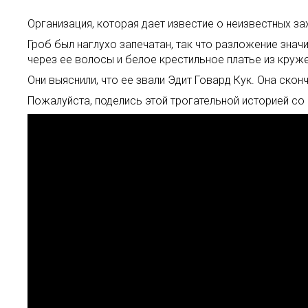
Организация, которая дает известие о неизвестных за
Гроб был наглухо запечатан, так что разложение знач
через ее волосы и белое крестильное платье из круже
Они выяснили, что ее звали Эдит Говард Кук. Она скон
Пожалуйста, поделись этой трогательной историей со 