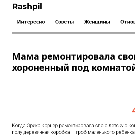
Skip
Rashpil
to
content
Интересно
Советы
Женщины
Отно
Мама ремонтировала свою
хороненный под комнатой
Когда Эрика Карнер ремонтировала свою детскую комн
полу деревянная коробка — гроб маленького ребенка