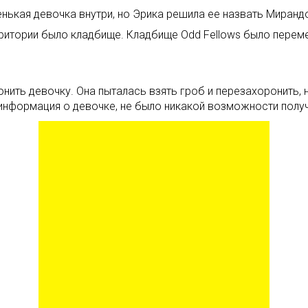
нькая девочка внутри, но Эрика решила ее назвать Миранд
территории было кладбище. Кладбище Odd Fellows было пере
ить девочку. Она пыталась взять гроб и перезахоронить, н
 информация о девочке, не было никакой возможности полу