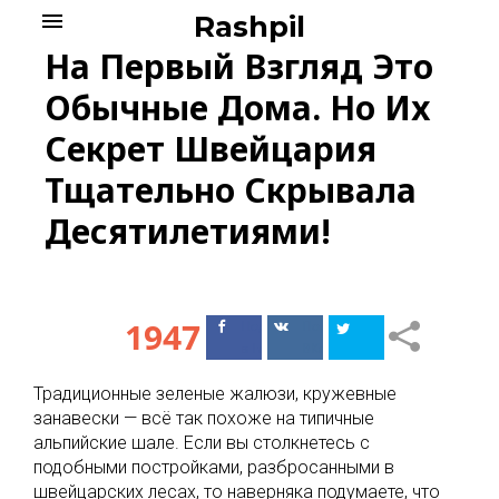
Skip
menu
Rashpil
to
На Первый Взгляд Это
content
Обычные Дома. Но Их
Секрет Швейцария
Тщательно Скрывала
Десятилетиями!
1947
Поделиться
Поделиться
в Facebook
ВКонтакте
Традиционные зеленые жалюзи, кружевные
занавески — всё так похоже на типичные
альпийские шале. Если вы столкнетесь с
подобными постройками, разбросанными в
швейцарских лесах, то наверняка подумаете, что