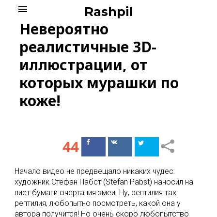
Skip
menu
Rashpil
to
Невероятно
content
реалистичные 3D-
иллюстрации, от
которых мурашки по
коже!
44
Поделиться
Поделиться
в Facebook
ВКонтакте
Начало видео не предвещало никаких чудес:
художник Стефан Пабст (Stefan Pabst) наносил на
лист бумаги очертания змеи. Ну, рептилия так
рептилия, любопытно посмотреть, какой она у
автора получится! Но очень скоро любопытство