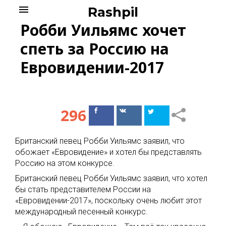
Skip
menu
Rashpil
to
Робби Уильямс хочет
content
спеть за Россию на
Евровидении-2017
296
Поделиться
Поделиться
в Facebook
ВКонтакте
Британский певец Робби Уильямс заявил, что
обожает «Евровидение» и хотел бы представлять
Россию на этом конкурсе.
Британский певец Робби Уильямс заявил, что хотел
бы стать представителем России на
«Евровидении-2017», поскольку очень любит этот
международный песенный конкурс.