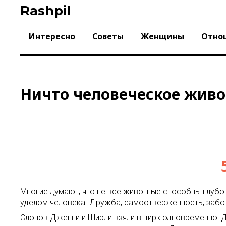
Skip
Rashpil
to
content
Интересно
Советы
Женщины
Отно
Ничто человеческое жив
Многие думают, что не все животные способны глубо
уделом человека. Дружба, самоотверженность, забота 
Слонов Дженни и Ширли взяли в цирк одновременно: Д