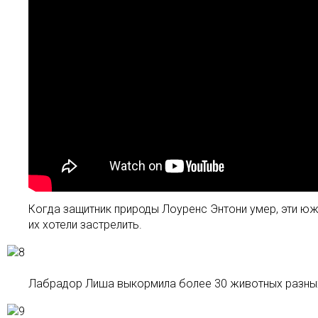
Когда защитник природы Лоуренс Энтони умер, эти юж
их хотели застрелить.
Лабрадор Лиша выкормила более 30 животных разных 