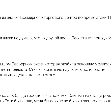
 из здания Всемирного торгового центра во время атаки 11
и никак не думали, что их другой пес — Лео, станет поводыр
льшом Барьерном рифе, которая разбила раковину моллюск
тия интеллекта. Многие животные научились пользоваться 
тальных доказательств этого.
валась банда грабителей с ножами. Один из них стал угрож
. «Если бы не она, меня бы сейчас не было в живых», — гов