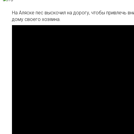
На Аляске пес выскочил на дорогу, чтобы привлечь вн
дому своего хозяина.