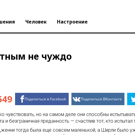
шения
Человек
Настроение
отным не чуждо
549
Поделиться в Facebook
Поделиться ВКонтакте
ко чувствовать, но на самом деле они способны испытыват
и безграничная преданность — счастлив тот, кто испытал т
женни тогда была еще совсем маленькой, а Ширли было уже 