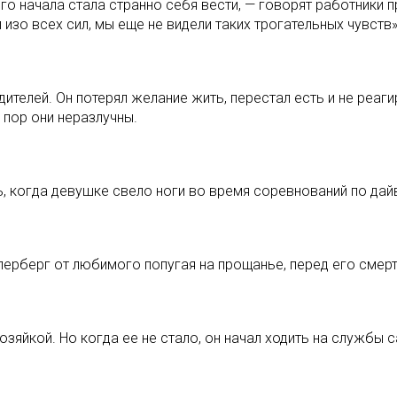
го начала стала странно себя вести, — говорят работники 
изо всех сил, мы еще не видели таких трогательных чувств»
ителей. Он потерял желание жить, перестал есть и не реаги
 пор они неразлучны.
, когда девушке свело ноги во время соревнований по дайв
перберг от любимого попугая на прощанье, перед его смер
озяйкой. Но когда ее не стало, он начал ходить на службы