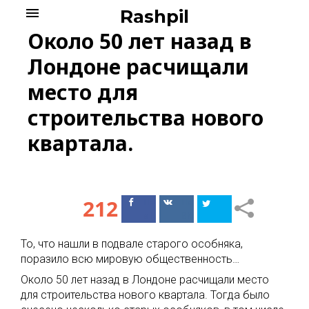
Skip
menu
Rashpil
to
Около 50 лет назад в
content
Лондоне расчищали
место для
строительства нового
квартала.
212
Поделиться
Поделиться
в Facebook
ВКонтакте
То, что нашли в подвале старого особняка,
поразило всю мировую общественность…
Около 50 лет назад в Лондоне расчищали место
для строительства нового квартала. Тогда было