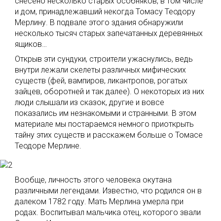
снесено несколько старых особняков, в том числе
и дом, принадлежавший некогда Томасу Теодору
Мерлину. В подвале этого здания обнаружили
несколько тысяч старых запечатанных деревянных
ящиков…
Открыв эти сундуки, строители ужаснулись, ведь
внутри лежали скелеты различных мифических
существ (фей, вампиров, ликантропов, рогатых
зайцев, оборотней и так далее). О некоторых из них
люди слышали из сказок, другие и вовсе
показались им незнакомыми и странными. В этом
материале мы постараемся немного приоткрыть
тайну этих существ и расскажем больше о Томасе
Теодоре Мерлине.
Вообще, личность этого человека окутана
различными легендами. Известно, что родился он в
далеком 1782 году. Мать Мерлина умерла при
родах. Воспитывал мальчика отец, которого звали