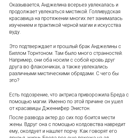
Оказывается, Анджелина всерьез увлекалась и
продолжает увлекаться мистикой. Голливудская
красавица на протяжении многих лет занималась
изучением и практикой черной магии и искусства
вуду.
Это подтверждает и прошлый брак Анджелины с
Биллом Торнтоном. Там было много странностей.
Например, они оба носили с собой кровь друг
друга во флакончиках, а также увлекались
различными мистическими обрядами. С чего бы
это?
Есть подозрение, что актриса приворожила Бреда с
помощью магии. Именно по этой причине он ушел
от красавицы Дженнифер Энистон.
После развода актер до сих пор боится мести
жены. Вдруг она с помощью колдовства навредит
ему, околдует и нашлет порчу. Как говорят его
друзья, жизнь Бреда все еще похожа на ад.