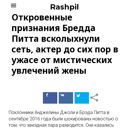
Skip
menu
Rashpil
to
Откровенные
content
признания Бредда
Питта всколыхнули
сеть, актер до сих пор в
ужасе от мистических
увлечений жены
Поделиться
Поделиться
в Facebook
ВКонтакте
Поклонники Анджелины Джоли и Брэда Питта в
сентябре 2016 года были шокированы новостью о
том, что звездная пара разводится. Они казались