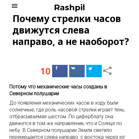
Skip
menu
Rashpil
to
Почему стрелки часов
content
движутся слева
направо, а не наоборот?
10
Поделиться
Поделиться
в Facebook
ВКонтакте
Потому что механические часы созданы в
Северном полушарии
До появления механических часов в ходу были
солнечные, где роль часовой стрелки играет тень,
отбрасываемая шестом. По циферблату она
движется в том же направлении, что и Солнце по
небу. В Северном полушарии Земли светило
перемещается слева направо: с востока через юг