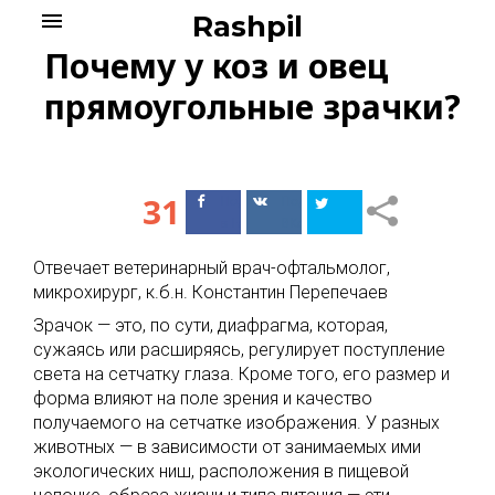
Skip
menu
Rashpil
to
Почему у коз и овец
content
прямоугольные зрачки?
31
Поделиться
Поделиться
в Facebook
ВКонтакте
Отвечает ветеринарный врач-офтальмолог,
микрохирург, к.б.н. Константин Перепечаев
Зрачок — это, по сути, диафрагма, которая,
сужаясь или расширяясь, регулирует поступление
света на сетчатку глаза. Кроме того, его размер и
форма влияют на поле зрения и качество
получаемого на сетчатке изображения. У разных
животных — в зависимости от занимаемых ими
экологических ниш, расположения в пищевой