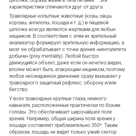
цепочке, образа жизни и типа питания — эти
характеристики отличаются друг от друга.
Травоядные копытные животные (козы, овцы,
коровы, антилопы, лошади и т. д.) в пищевой
цепочке всегда являются жертвами для любых
хищников. В соответствии с этим их зрительный
анализатор формирует зрительную информацию, а
мозг ее обрабатывает с точки зрения «менталитета
добычи» (prey mentality). Любой быстро
движущийся объект, даже если он нечетко виден,
вполне может быть атакующим хищником, поэтому
любое неожиданное движение сразу вызывает у
травоядного защитный рефлекс: оборону и/или
бегство.
У всех травоядных крупные глаза, немного
навыкате, расположенные практически по бокам
головы. Это обеспечивает широчайшее поле
зрения. Например, общая ширина поля зрения у
лошади составляет приблизительно 350º. Таким
образом, лошадь не видит только узкий сектор