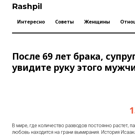
Skip
Rashpil
to
content
Интересно
Советы
Женщины
Отно
После 69 лет брака, супру
увидите руку этого мужчи
1
В мире, где количество разводов постоянно растет, п
любовь находится на грани вымирания. История Исаака