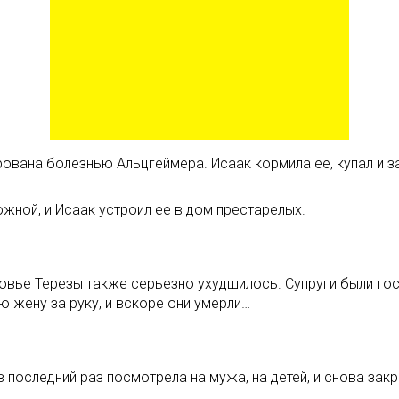
ирована болезнью Альцгеймера. Исаак кормила ее, купал и з
ожной, и Исаак устроил ее в дом престарелых.
овье Терезы также серьезно ухудшилось. Супруги были госп
ю жену за руку, и вскоре они умерли…
в последний раз посмотрела на мужа, на детей, и снова закры