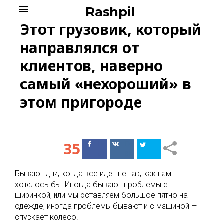
Skip
menu
Rashpil
to
Этот грузовик, который
content
направлялся от
клиентов, наверно
самый «нехороший» в
этом пригороде
35
Поделиться
Поделиться
в Facebook
ВКонтакте
Бывают дни, когда все идет не так, как нам
хотелось бы. Иногда бывают проблемы с
ширинкой, или мы оставляем большое пятно на
одежде, иногда проблемы бывают и с машиной —
спускает колесо.