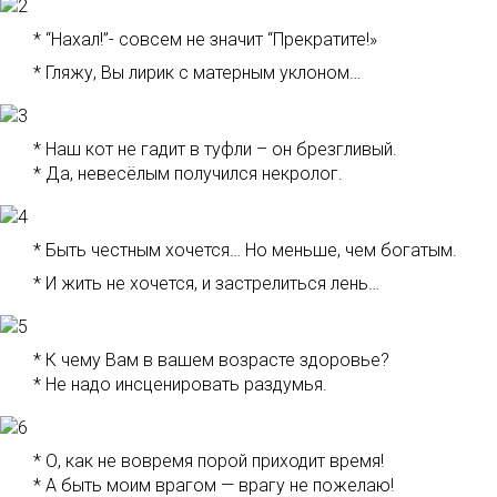
* “Нахал!”- совсем не значит “Прекратите!»
* Гляжу, Вы лирик с матерным уклоном…
* Наш кот не гадит в туфли – он брезгливый.
* Да, невесёлым получился некролог.
* Быть честным хочется… Но меньше, чем богатым.
* И жить не хочется, и застрелиться лень…
* К чему Вам в вашем возрасте здоровье?
* Не надо инсценировать раздумья.
* О, как не вовремя порой приходит время!
* А быть моим врагом — врагу не пожелаю!