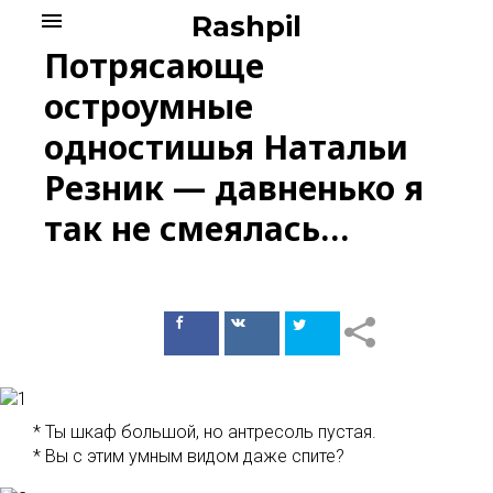
Skip
menu
Rashpil
to
Потрясающе
content
остроумные
одностишья Haтальи
Резник — давненько я
так не смеялась…
Поделиться
Поделиться
в Facebook
ВКонтакте
* Ты шкаф большой, но антресоль пустая.
* Вы с этим умным видом даже спите?