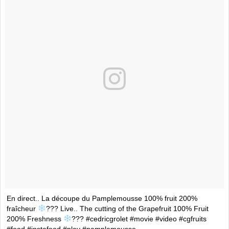
En direct.. La découpe du Pamplemousse 100% fruit 200%
fraîcheur
??‍? Live.. The cutting of the Grapefruit 100% Fruit
200% Freshness
??‍? #cedricgrolet #movie #video #cgfruits
#food #instafood #play #pamplemousse