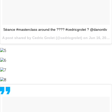
Séance #masterclass around the ???‍? #cedricgrolet ? @danontlv
A post shared by Cedric Grolet (@cedricgrolet) on
Jun 16, 2017 at 9:06am PDT