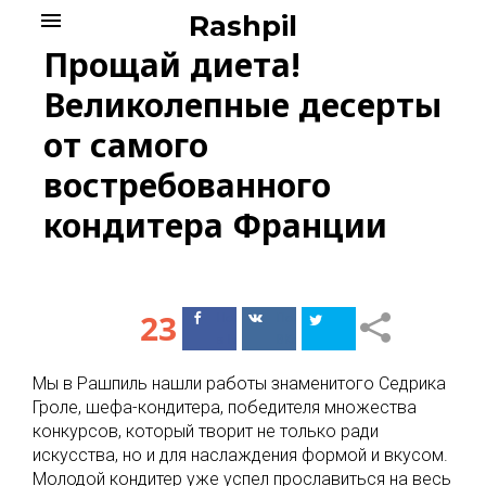
Skip
menu
Rashpil
to
Прощай диета!
content
Великолепные десерты
от самого
востребованного
кондитера Франции
23
Поделиться
Поделиться
в Facebook
ВКонтакте
Мы в Рашпиль нашли работы знаменитого Седрика
Гроле, шефа-кондитера, победителя множества
конкурсов, который творит не только ради
искусства, но и для наслаждения формой и вкусом.
Молодой кондитер уже успел прославиться на весь