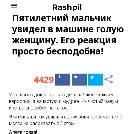
Skip
menu
Rashpil
to
Пятилетний мальчик
content
увидел в машине голую
женщину. Его реакция
просто бесподобна!
4429
Поделиться
Поделиться
в Facebook
ВКонтакте
Уже давно доказано, что дети наблюдательнее
взрослых, а зачастую и мудрее. Их чистый разум
иногда способен на такое!
Эти малыши так удивили своих родителей, что те не
могли не рассказать об этом.
А тетя голая!