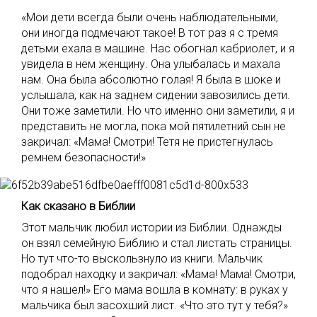
«Мои дети всегда были очень наблюдательными,
они иногда подмечают такое! В тот раз я с тремя
детьми ехала в машине. Нас обогнал кабриолет, и я
увидела в нем женщину. Она улыбалась и махала
нам. Она была абсолютно голая! Я была в шоке и
услышала, как на заднем сидении завозились дети.
Они тоже заметили. Но что именно они заметили, я и
представить не могла, пока мой пятилетний сын не
закричал: «Мама! Смотри! Тетя не пристегнулась
ремнем безопасности!»
Как сказано в Библии
Этот мальчик любил истории из Библии. Однажды
он взял семейную Библию и стал листать страницы.
Но тут что-то выскользнуло из книги. Мальчик
подобрал находку и закричал: «Мама! Мама! Смотри,
что я нашел!» Его мама вошла в комнату: в руках у
мальчика был засохший лист. «Что это тут у тебя?»