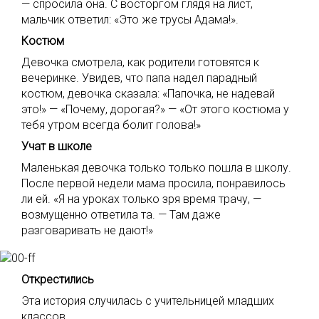
— спросила она. С восторгом глядя на лист,
мальчик ответил: «Это же трусы Адама!».
Костюм
Девочка смотрела, как родители готовятся к
вечеринке. Увидев, что папа надел парадный
костюм, девочка сказала: «Папочка, не надевай
это!» — «Почему, дорогая?» — «От этого костюма у
тебя утром всегда болит голова!»
Учат в школе
Маленькая девочка только только пошла в школу.
После первой недели мама просила, понравилось
ли ей. «Я на уроках только зря время трачу, —
возмущенно ответила та. — Там даже
разговаривать не дают!»
Открестились
Эта история случилась с учительницей младших
классов.