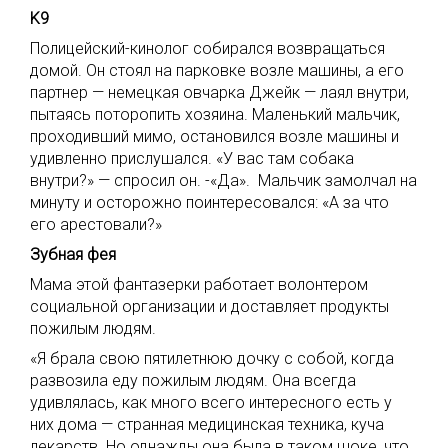
K9
Полицейский-кинолог собирался возвращаться
домой. Он стоял на парковке возле машины, а его
партнер — немецкая овчарка Джейк — лаял внутри,
пытаясь поторопить хозяина. Маленький мальчик,
проходивший мимо, остановился возле машины и
удивленно прислушался. «У вас там собака
внутри?» — спросил он. -«Да». Мальчик замолчал на
минуту и осторожно поинтересовался: «А за что
его арестовали?»
Зубная фея
Мама этой фантазерки работает волонтером
социальной организации и доставляет продукты
пожилым людям.
«Я брала свою пятилетнюю дочку с собой, когда
развозила еду пожилым людям. Она всегда
удивлялась, как много всего интересного есть у
них дома — странная медицинская техника, куча
лекарств. Но однажды она была в таком шоке, что