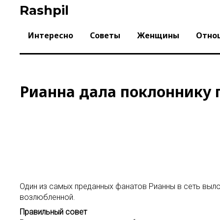
Skip
Rashpil
to
content
Интересно
Советы
Женщины
Отно
Рианна дала поклоннику 
Один из самых преданных фанатов Рианны в сеть выло
возлюбленной.
Правильный совет