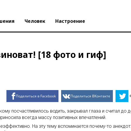
шения
Человек
Настроение
виноват! [18 фото и гиф]
Поделиться в Facebook
Поделиться ВКонтакте
, кому посчастливилось водить, закрывал глаза и считал до д
приносила всегда массу позитивных впечатлений.
, неэффективно. На эту тему вспоминается почему-то анекдот