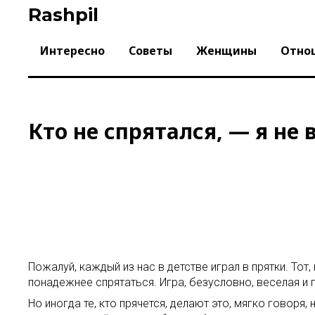
Skip
Rashpil
to
content
Интересно
Советы
Женщины
Отно
Кто не спрятался, — я не 
Пожалуй, каждый из нас в детстве играл в прятки. Тот
понадежнее спрятаться. Игра, безусловно, веселая и 
Но иногда те, кто прячется, делают это, мягко говоря