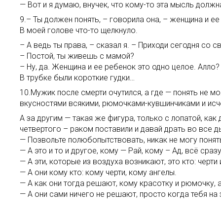
— Вот и я думаю, внучек, что кому-то эта мысль должн
9.– Ты должен понять, – говорила она, – женщина и е
В моей голове что-то щелкнуло.
– А ведь ты права, – сказал я. – Приходи сегодня со 
– Постой, ты живешь с мамой?
– Ну, да. Женщина и ее ребенок это одно целое. Алло?
В трубке были короткие гудки…
10.Мужик после смерти очутился, а где — понять не мо
вкусностями всякими, рюмочками-кувшинчиками и исч
А за другим — такая же фигура, только с лопатой, как
четвертого – раком поставили и давай драть во все 
— Позвольте полюбопытствовать, никак не могу понять 
— А это и то и другое, кому — Рай, кому – Ад, всё сразу
— А эти, которые из воздуха возникают, это кто: черти
— А они кому кто: кому черти, кому ангелы.
— А как они тогда решают, кому красотку и рюмочку, 
— А они сами ничего не решают, просто когда тебя н