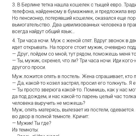
3. В Берлине тетка нашла кошелек с тыщей евро. Тра
телефона, найденному в бумажнике, и предложила вер
Но пенсионер, потерявший кошелек, оказался еще пор
вымогательство. Два цивилизованных человека в пр
всегда найдут общий язык…
4. Три часа ночи. Муж с женой спят. Вдруг звонок в дв
идет открывать. На пороге стоит мужик, очевидно под
— Друг, пойдем со мной, тут рядом, поможешь меня то
— Ты, мужик, охренел, что ли? Три часа ночи. Иди кого
другого проси.
Муж ложится опять в постель. Жена спрашивает, кто п
— Да, какой-то козел застрял, просил его толкнуть. Я 
— Ты просто зверюга какой-то. Помнишь, как у нас мо
да под дождем, и нас какой-то парень целый час толка
человека выручить не можешь?
Муж, опять матерясь, вылезает из постели, одевается.
во двор в полной темноте. Кричит:
— Мужик! Ты где?
Из темноты: