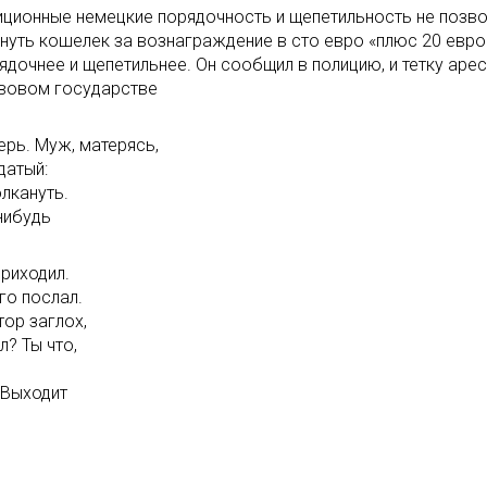
диционные немецкие порядочность и щепетильность не позво
нуть кошелек за вознаграждение в сто евро «плюс 20 евро
ядочнее и щепетильнее. Он сообщил в полицию, и тетку аре
авовом государстве
ерь. Муж, матерясь,
датый:
лкануть.
-нибудь
риходил.
его послал.
тор заглох,
л? Ты что,
 Выходит