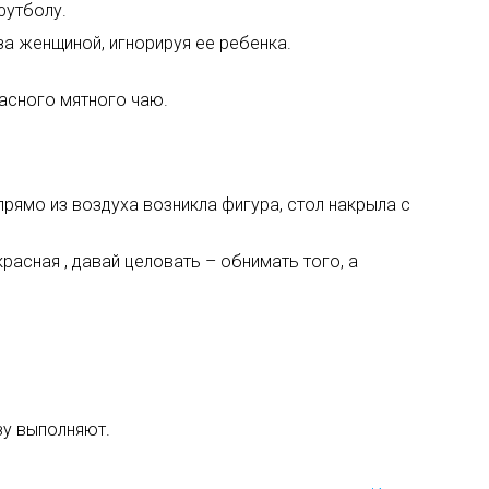
футболу.
за женщиной, игнорируя ее ребенка.
расного мятного чаю.
 прямо из воздуха возникла фигура, стол накрыла с
расная , давай целовать – обнимать того, а
зу выполняют.