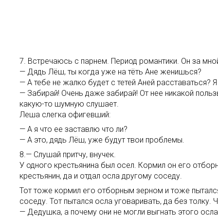
7. Встречаюсь с парнем. Период романтики. Он за мной
— Дядь Лёш, ты когда уже на тёть Ане женишься?
— А тебе не жалко будет с тетей Аней расставаться? Я
— Забирай! Очень даже забирай! От нее никакой пользы
какую-то шумную слушает.
Леша слегка офигевший:
— А я что ее заставлю что ли?
— А это, дядь Лёш, уже будут твои проблемы.
8.— Слушай притчу, внучек.
У одного крестьянина был осел. Кормил он его отборны
крестьянин, да и отдал осла другому соседу.
Тот тоже кормил его отборным зерном и тоже пытался 
соседу. Тот пытался осла уговаривать, да без толку. 
— Дедушка, а почему они не могли выгнать этого осла