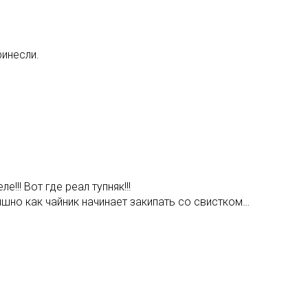
ринесли.
!!! Вот где реал тупняк!!!
ышно как чайник начинает закипать со свистком…
…