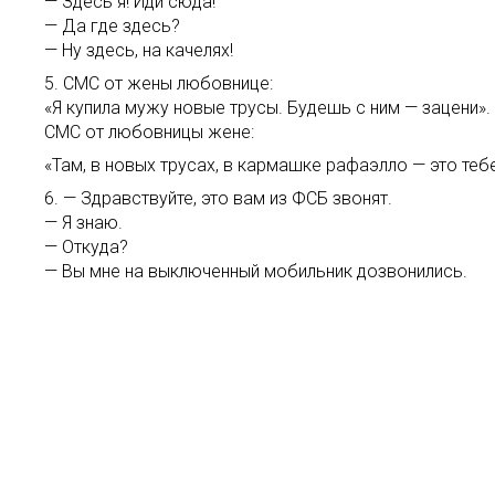
— Здесь я! Иди сюда!
— Да где здесь?
— Ну здесь, на качелях!
5. СМС от жены любовнице:
«Я купила мужу новые трусы. Будешь с ним — зацени».
СМС от любовницы жене:
«Там, в новых трусах, в кармашке рафаэлло — это тебе
6. — Здравствуйте, это вам из ФСБ звонят.
— Я знаю.
— Откуда?
— Вы мне на выключенный мобильник дозвонились.