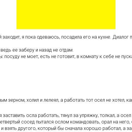
 заходит, я пока одеваюсь, посадила его на кухне. Диалог па
 ведь ее заберу и назад не отдам.
: посуду не моет, есть не готовит, в комнату к себе не пус
м зерном, холил и лелеял, а работать тот осел не хотел, к
заставить осла работать, тянул за упряжку, толкал, а осел
Четвертый сосед пытался ослом командовать, орал на него, 
 и взять другого, который бы сначала хорошо работал, а за