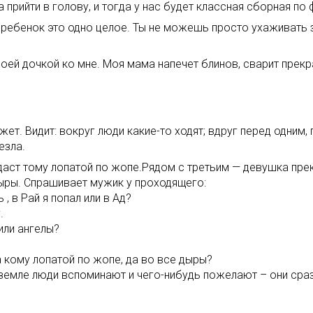
а прийти в голову, и тогда у нас будет классная сборная по 
е ребенок это одно целое. Ты не можешь просто ухаживать 
своей дочкой ко мне. Моя мама напечет блинов, сварит прек
жет. Видит: вокруг люди какие-то ходят; вдруг перед одним,
езла.
 даст тому лопатой по жопе.Рядом с третьим — девушка прек
дыры. Спрашивает мужик у проходящего:
, в Рай я попал или в Ад?
.
 или ангелы?
а кому лопатой по жопе, да во все дыры?
а земле люди вспоминают и чего-нибудь пожелают – они сра