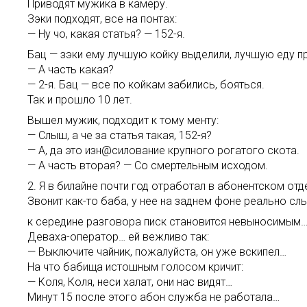
Приводят мужика в камеру.
Зэки подходят, все на понтах:
— Ну чо, какая статья? — 152-я.
Бац — зэки ему лучшую койку выделили, лучшую еду п
— А часть какая?
— 2-я. Бац — все по койкам забились, бояться.
Так и прошло 10 лет.
Вышел мужик, подходит к тому менту:
— Слыш, а че за статья такая, 152-я?
— А, да это изн@силование крупного рогатого скота.
— А часть вторая? — Со смертельным исходом.
2. Я в билайне почти год отработал в абонентском отделе
Звонит как-то баба, у нее на заднем фоне реально сл
к середине разговора писк становится невыносимым
Деваха-оператор… ей вежливо так:
— Выключите чайник, пожалуйста, он уже вскипел…
На что бабища истошным голосом кричит:
— Коля, Коля, неси халат, они нас видят…
Минут 15 после этого абон служба не работала…