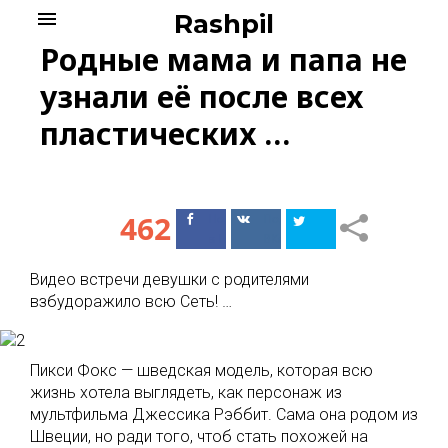
Skip
menu
Rashpil
to
Родные мама и папа не
content
узнали её после всех
пластических …
462
Поделиться
Поделиться
в Facebook
ВКонтакте
Видео встречи девушки с родителями
взбудоражило всю Сеть! …
Пикси Фокс — шведская модель, которая всю
жизнь хотела выглядеть, как персонаж из
мультфильма Джессика Рэббит. Сама она родом из
Швеции, но ради того, чтоб стать похожей на