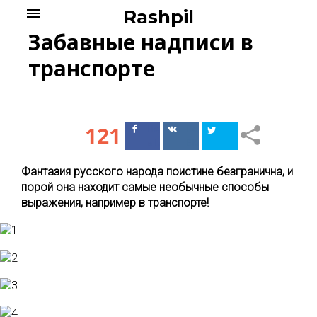
Skip
menu
Rashpil
to
Забавные надписи в
content
транспорте
121
Поделиться
Поделиться
в Facebook
ВКонтакте
Фантазия русского народа поистине безгранична, и
порой она находит самые необычные способы
выражения, например в транспорте!