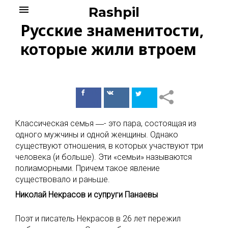
Skip
menu
Rashpil
to
Русские знаменитости,
content
которые жили втроем
Поделиться
Поделиться
в Facebook
ВКонтакте
Классическая семья ―- это пара, состоящая из
одного мужчины и одной женщины. Однако
существуют отношения, в которых участвуют три
человека (и больше). Эти «семьи» называются
полиаморными. Причем такое явление
существовало и раньше.
Николай Некрасов и супруги Панаевы
Поэт и писатель Некрасов в 26 лет пережил