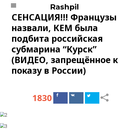
Skip
menu
Rashpil
to
СЕНСАЦИЯ!!! Французы
content
назвали, КЕМ была
подбита российская
субмарина “Курск”
(ВИДЕО, запрещённое к
показу в России)
1830
Поделиться
Поделиться
в Facebook
ВКонтакте