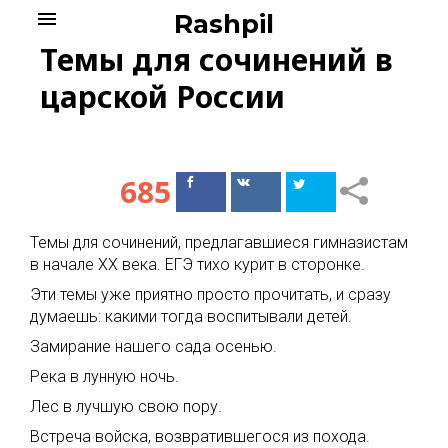
Skip
menu
Rashpil
to
Темы для сочинений в
content
царской России
685
Поделиться
Поделиться
в Facebook
ВКонтакте
Темы для сочинений, предлагавшиеся гимназистам
в начале XX века. ЕГЭ тихо курит в сторонке.
Эти темы уже приятно просто прочитать, и сразу
думаешь: какими тогда воспитывали детей.
Замирание нашего сада осенью.
Река в лунную ночь.
Лес в лучшую свою пору.
Встреча войска, возвратившегося из похода.