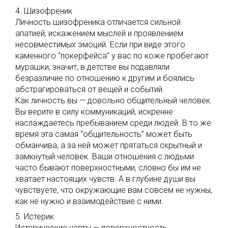
4. Шизофреник
Личность шизофреника отличается сильной
апатией, искажением мыслей и проявлением
несовместимых эмоций. Если при виде этого
каменного “покерфейса” у вас по коже пробегают
мурашки, значит, в детстве вы подавляли
безразличие по отношению к другим и боялись
абстрагироваться от вещей и событий.
Как личность вы — довольно общительный человек.
Вы верите в силу коммуникаций, искренне
наслаждаетесь пребыванием среди людей. В то же
время эта самая “общительность” может быть
обманчива, а за ней может прятаться скрытный и
замкнутый человек. Ваши отношения с людьми
часто бывают поверхностными, словно бы им не
хватает настоящих чувств. А в глубине души вы
чувствуете, что окружающие вам совсем не нужны,
как не нужно и взаимодействие с ними.
5. Истерик
Истерические черты — поверхностность,