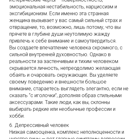
эмоциональная нестабильность, нарциссизм и
эксгибиционизм. Если именно эта странная
женщина вызывает у вас самый сильный страх и
отвращение, то, возможно, лишь потому, что вы
прячете в глубине души неутолимую жажду
привлечь к себе внимание и самоутвердиться.
Вы создаете впечатление человека скромного, с
сильной внутренней духовностью. Однако в
реальности за застенчивым и тихим человеком
скрывается личность, непреодолимо желающая
обаять и очаровать окружающих. Вы уделяете
своему поведению и внешности большое
внимание, стараетесь выглядеть элегантно, если не
сказать “с иголочки”, дополняя образ стильными
аксессуарами. Такие люди, как вы, склонны
выбирать редкие или необычные профессии и
хобби.
6. Депрессивный человек
Низкая самооценка, комплекс неполноценности и
чувство вины — вот главные симптомы депрессии.