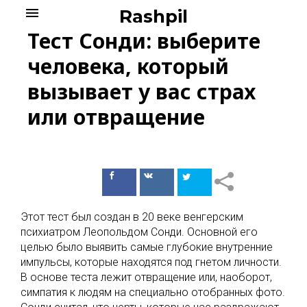
Skip
menu
Rashpil
to
Тест Сонди: выберите
content
человека, который
вызывает у вас страх
или отвращение
Поделиться
Поделиться
в Facebook
ВКонтакте
Этот тест был создан в 20 веке венгерским
психиатром Леопольдом Сонди. Основной его
целью было выявить самые глубокие внутренние
импульсы, которые находятся под гнетом личности.
В основе теста лежит отвращение или, наоборот,
симпатия к людям на специально отобранных фото.