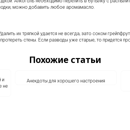
одкой. Алкоголь необходимо перелить в бутылку с распылит
 водки, можно добавить любое аромамасло.
 Удалить их тряпкой удается не всегда, зато соком грейпф
 протереть стены. Если разводы уже старые, то придется пр
Похожие статьи
 и
Анекдоты для хорошего настроения
е не