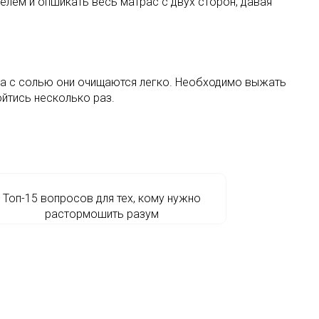
елем и опшикать весь матрас с двух сторон, давая
рута с солью они очищаются легко. Необходимо выжать
ойтись несколько раз.
Топ-15 вопросов для тех, кому нужно
растормошить разум