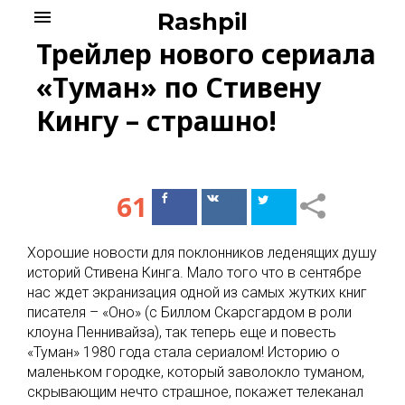
Skip
menu
Rashpil
to
Трейлер нового сериала
content
«Туман» по Стивену
Кингу – страшно!
61
Поделиться
Поделиться
в Facebook
ВКонтакте
Хорошие новости для поклонников леденящих душу
историй Стивена Кинга. Мало того что в сентябре
нас ждет экранизация одной из самых жутких книг
писателя – «Оно» (с Биллом Скарсгардом в роли
клоуна Пеннивайза), так теперь еще и повесть
«Туман» 1980 года стала сериалом! Историю о
маленьком городке, который заволокло туманом,
скрывающим нечто страшное, покажет телеканал