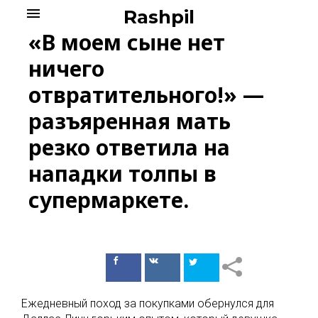
Skip
menu
Rashpil
to
«В моем сыне нет
content
ничего
отвратительного!» —
разъяренная мать
резко ответила на
нападки толпы в
супермаркете.
Поделиться
Поделиться
в Facebook
ВКонтакте
Ежедневный поход за покупками обернулся для