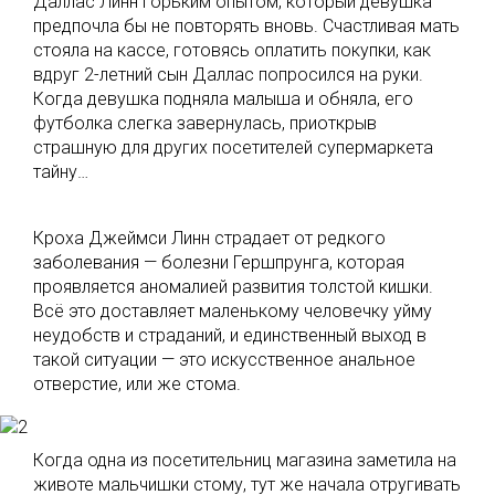
Даллас Линн горьким опытом, который девушка
предпочла бы не повторять вновь. Счастливая мать
стояла на кассе, готовясь оплатить покупки, как
вдруг 2-летний сын Даллас попросился на руки.
Когда девушка подняла малыша и обняла, его
футболка слегка завернулась, приоткрыв
страшную для других посетителей супермаркета
тайну…
Кроха Джеймси Линн страдает от редкого
заболевания — болезни Гершпрунга, которая
проявляется аномалией развития толстой кишки.
Всё это доставляет маленькому человечку уйму
неудобств и страданий, и единственный выход в
такой ситуации — это искусственное анальное
отверстие, или же стома.
Когда одна из посетительниц магазина заметила на
животе мальчишки стому, тут же начала отругивать