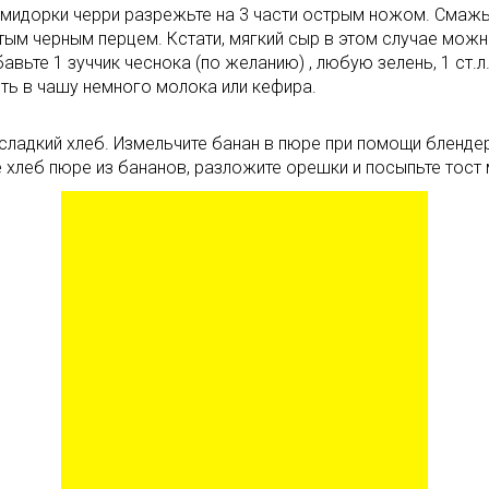
омидорки черри разрежьте на 3 части острым ножом. Смаж
тым черным перцем. Кстати, мягкий сыр в этом случае мож
вьте 1 зуччик чеснока (по желанию) , любую зелень, 1 ст.
ть в чашу немного молока или кефира.
сладкий хлеб. Измельчите банан в пюре при помощи бленде
е хлеб пюре из бананов, разложите орешки и посыпьте тост