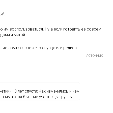
ый.
о им воспользоваться. Ну а если готовить ее совсем
дами и мятой.
вьте ломтики свежего огурца или редиса.
Источник
нетки» 10 лет спycтя: Kaк измeнилиcь и чeм
занимаются бывшиe учacтницы гpуппы