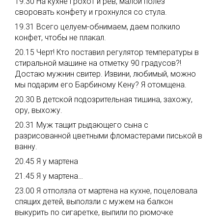
19.30 На кухне грохот и рев, малой полез
своровать конфету и грохнулся со стула.
19.31 Всего целуем-обнимаем, даем полкило
конфет, чтобы не плакал.
20.15 Черт! Кто поставил регулятор температуры в
стиральной машине на отметку 90 градусов?!
Достаю мужнин свитер. Извини, любимый, можно
мы подарим его Барбиному Кену? Я отомщена.
20.30 В детской подозрительная тишина, захожу,
ору, выхожу.
20.31 Муж тащит рыдающего сына с
разрисованной цветными фломастерами писькой в
ванну.
20.45 Я у мартена
21.45 Я у мартена…
23.00 Я отползла от мартена на кухне, поцеловала
спящих детей, выползли с мужем на балкон
выкурить по сигаретке, выпили по рюмочке