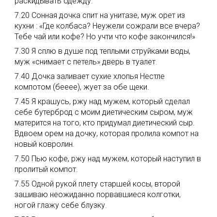
раскидывать одежду.
7.20 Сонная дочка спит на унитазе, муж орет из
кухни : «Где колбаса? Неужели сожрали все вчера?
Тебе чай или кофе? Но учти что кофе закончился!»
7.30 Я сплю в душе под теплыми струйками воды,
муж «снимает с петель» дверь в туалет.
7.40 Дочка заливает сухие хлопья Нестле
компотом (бееее), жует за обе щеки.
7.45 Я крашусь, ржу над мужем, который сделал
себе бутерброд с моим диетическим сыром, муж
матерится на того, кто придумал диетический сыр.
Вдвоем орем на дочку, которая пролила компот на
новый ковролин.
7.50 Пью кофе, ржу над мужем, который наступил в
пролитый компот.
7.55 Одной рукой плету старшей косы, второй
зашиваю неожиданно порвавшиеся колготки,
ногой глажу себе блузку.