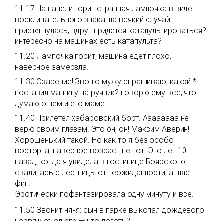
11.17 На панели горит странная лампочка в виде
восклицательного знака, на всякий случай
пристегнулась, вдруг придется катапультироваться?
интересно на машинах есть катапульта?
11.20 Лампочка горит, машина едет плохо,
наверное замерзла.
11.30 Озарение! Звоню мужу спрашиваю, какой *
поставил машину на ручник? говорю ему все, что
думаю о нем и его маме.
11.40 Прилетел хабаровский борт. Аааааааа не
верю своим глазам! Это он, он! Максим Аверин!
Хорошенький такой. Но как то я без особо
восторга, наверное возраст не тот. Это лет 10
назад, когда я увидела в гостинице Боярского,
свалилась с лестницы от неожиданности, а щас
фиг!
Эротически пофантазировала одну минуту и все.
11.50 Звонит няня: сын в парке выкопал дождевого
червя и съел его — что делать?