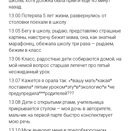
школы, хотя должна была прийти еще 45 минут
назад.
13.00 Потеряла 5 лет жизни, развернулись от
столовки поехали в школу.
13.05 Бегу в школу, рыдаю, представляю страшные
картины, навстречу бежит мама, она, как знатный
марафонец, обежала школу три раза — рыдаем,
бежим в класс.
13.06 Класс, радостные дети собираются домой, на
мой немой вопрос старшая лепечет про пятый
неожиданный урок.
13.07 Кажется я орала так: «*вашу мать*какая*
поставила* пятым уроком*эту*в*экологию*и *не
предупредила***родителей???
13.08 Дети с открытыми ртами, учительница
прикрывается стулом — моя дочь в авторитете,
мальчик на первой парте быстро конспектирует
мою речь.
13.10 Муж выводит меня в предобморочном