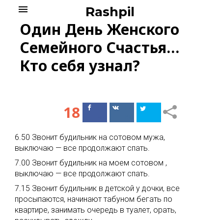
Skip
menu
Rashpil
to
Один День Женского
content
Семейного Счастья…
Кто себя узнал?
18
Поделиться
Поделиться
в Facebook
ВКонтакте
6.50 Звонит будильник на сотовом мужа,
выключаю — все продолжают спать.
7.00 Звонит будильник на моем сотовом ,
выключаю — все продолжают спать.
7.15 Звонит будильник в детской у дочки, все
просыпаются, начинают табуном бегать по
квартире, занимать очередь в туалет, орать,