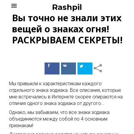
Skip
menu
Rashpil
to
Вы точно не знали этих
content
вещей о знаках огня!
РАСКРЫВАЕМ СЕКРЕТЫ!
Поделиться
Поделиться
в Facebook
ВКонтакте
Мы привыкли к характеристикам каждого
отдельного знака зодиака. Все описания, которые
мне встречались в Интернете скорее опираются на
отличия одного знака зодиака от другого…
Однако, мы забываем, что все знаки зодиака
объединяются между собой по 4 основным
признакам!