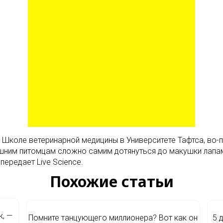
 Школе ветеринарной медицины в Университете Тафтса, во-
шним питомцам сложно самим дотянуться до макушки лапами
передает Live Science.
Похожие статьи
к, —
Помните танцующего миллионера? Вот как он
5 