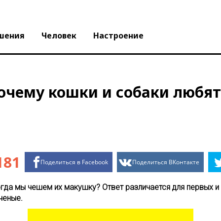
шения
Человек
Настроение
очему кошки и собаки любят,
181
Поделиться в Facebook
Поделиться ВКонтакте
гда мы чешем их макушку? Ответ различается для первых и д
ченые.