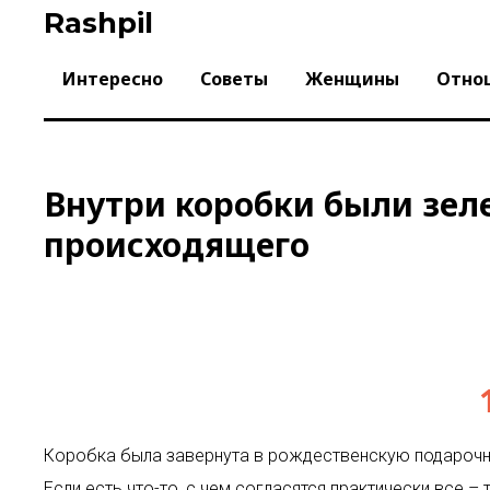
Skip
Rashpil
to
content
Интересно
Советы
Женщины
Отно
Внутри коробки были зеле
происходящего
Коробка была завернута в рождественскую подароч
Если есть что-то, с чем согласятся практически все –