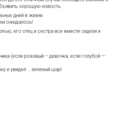
объявить хорошую новость.
льных дней в жизни.
чем ожидалось!
тью, его отец и сестра все вместе сидели и
ьчика (если розовый – девочка, если голубой —
ку и увидел … зеленый шар!