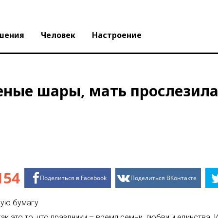
шения
Человек
Настроение
ные шары, мать прослезилас
154
Поделиться в Facebook
Поделиться ВКонтакте
ную бумагу
 так это то, что праздники – время семьи, любви и единства