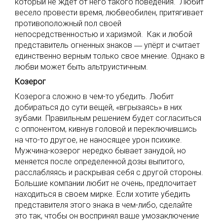
который не ждет от него такого поведения. Любит
весело провести время, любвеобилен, притягивает
противоположный пол своей
непосредственностью и харизмой. Как и любой
представитель огненных знаков
―
упёрт и считает
единственно верным только свое мнение. Однако в
любви может быть альтруистичным.
Козерог
Козерога сложно в чем-то убедить. Любит
добираться до сути вещей, «вгрызаясь» в них
зубами. Правильным решением будет согласиться
с оппонентом, кивнув головой и переключившись
на что-то другое, не наносящее урон психике.
Мужчина-козерог нередко бывает занудой, но
меняется после определенной дозы выпитого,
расслабляясь и раскрывая себя с другой стороны.
Большие компании любит не очень, предпочитает
находиться в своем мирке. Если хотите убедить
представителя этого знака в чем-либо, сделайте
это так, чтобы он воспринял ваше умозаключение