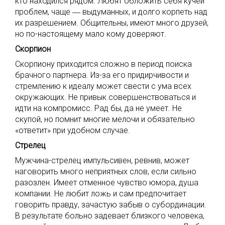
кто находился рядом. Любят обложить себя кучей
проблем, чаще
―
выдуманных, и долго корпеть над
их разрешением. Общительны, имеют много друзей,
но по-настоящему мало кому доверяют.
Скорпион
Скорпиону приходится сложно в период поиска
брачного партнера. Из-за его придирчивости и
стремлению к идеалу может свести с ума всех
окружающих. Не привык совершенствоваться и
идти на компромисс. Рад бы, да не умеет. Не
скупой, но помнит многие мелочи и обязательно
«ответит» при удобном случае.
Стрелец
Мужчина-стрелец импульсивен, ревнив, может
наговорить много неприятных слов, если сильно
разозлен. Имеет отменное чувство юмора, душа
компании. Не любит ложь и сам предпочитает
говорить правду, зачастую забыв о субординации.
В результате больно задевает близкого человека,