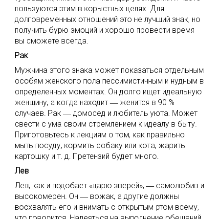
пользуются этим в корыстных целях. Для
долговременных отношений это не лучший знак, но
получить бурю эмоций и хорошо провести время
вы сможете всегда.
Рак
Мужчина этого знака может показаться отдельным
особям женского пола пессимистичным и нудным в
определенных моментах. Он долго ищет идеальную
женщину, а когда находит ― женится в 90 %
случаев. Рак ― домосед и любитель уюта. Может
свести с ума своим стремлением к идеалу в быту.
Приготовьтесь к лекциям о том, как правильно
мыть посуду, кормить собаку или кота, жарить
картошку и т. д. Претензий будет много.
Лев
Лев, как и подобает «царю зверей»,
―
самолюбив и
высокомерен. Он
―
вожак, а другие должны
восхвалять его и внимать с открытым ртом всему,
что говорится. Надеяться на выполнение обещаний