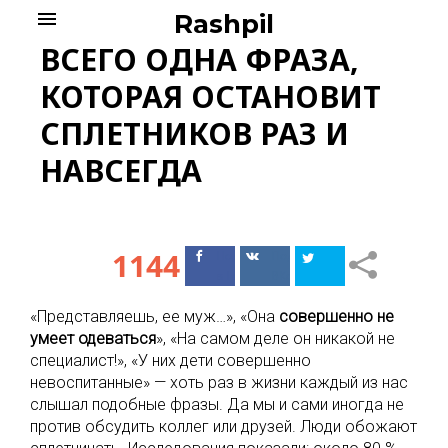
Skip
menu
Rashpil
to
ВСЕГО ОДНА ФРАЗА,
content
КОТОРАЯ ОСТАНОВИТ
СПЛЕТНИКОВ РАЗ И
НАВСЕГДА
1144
Поделиться
Поделиться
в Facebook
ВКонтакте
«Представляешь, ее муж…», «Она
совершенно
не
умеет
одеваться
», «На самом деле он никакой не
специалист!», «У них дети совершенно
невоспитанные» — хоть раз в жизни каждый из нас
слышал подобные фразы. Да мы и сами иногда не
против обсудить коллег или друзей. Люди обожают