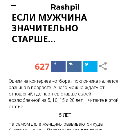
Skip
menu
Rashpil
to
ЕСЛИ МУЖЧИНА
content
ЗНАЧИТЕЛЬНО
СТАРШЕ…
627
Поделиться
Поделиться
в Facebook
ВКонтакте
Одним из критериев «отбора» поклонника является
разница в возрасте. А чего можно ждать от
отношений, где партнер старше своей
возлюбленной на 5, 10, 15 и 20 лет – читайте в этой
статье.
5 ЛЕТ
На самом деле женщины развиваются куда