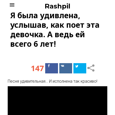
Skip
menu
Rashpil
to
Я была удивлена,
content
услышав, как поет эта
девочка. А ведь ей
всего 6 лет!
147
Поделиться
Поделиться
в Facebook
ВКонтакте
Песня удивительная… И исполнена так красиво!