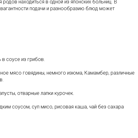
 родов находиться в одной из японских больниц. В
травагантности подачи и разнообразию блюд может
 в соусе из грибов.
чённое мясо говядины, немного изюма, Камамбер, различные
в.
апусты, отварные лапки курочек.
дким соусом, суп мисо, рисовая каша, чай без сахара