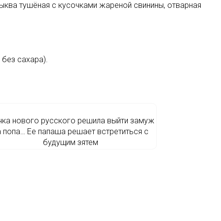
 тыква тушёная с кусочками жареной свинины, отварная
 без сахара).
ка нового русского решила выйти замуж
а попа… Ее папаша решает встретиться с
будущим зятем