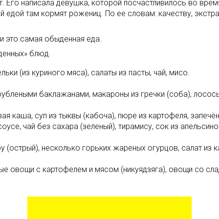
. Его написала девушка, которой посчастливилось во время
ой едой там кормят рожениц. По ее словам: качеству, экс
и это самая обыденная еда.
денных» блюд.
ьки (из куриного мяса), салаты из пасты, чай, мисо.
рублеными баклажанами, макароны из гречки (соба), лосось
овая каша, суп из тыквы (кабоча), пюре из картофеля, запе
усе, чай без сахара (зеленый), тирамису, сок из апельсино
у (острый), несколько горьких жареных огурцов, салат из к
ые овощи с картофелем и мясом (никуядзяга), овощи со сла