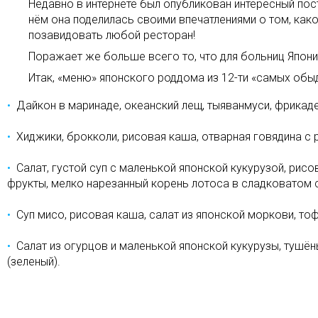
Недавно в интернете был опубликован интересный пост
нём она поделилась своими впечатлениями о том, как
позавидовать любой ресторан!
Поражает же больше всего то, что для больниц Япони
Итак, «меню» японского роддома из 12-ти «самых обы
Дайкон в маринаде, океанский лещ, тыяванмуси, фрикадел
Хиджики, брокколи, рисовая каша, отварная говядина с 
Салат, густой суп с маленькой японской кукурузой, рис
фрукты, мелко нарезанный корень лотоса в сладковатом со
Суп мисо, рисовая каша, салат из японской моркови, тоф
Салат из огурцов и маленькой японской кукурузы, тушён
(зеленый).