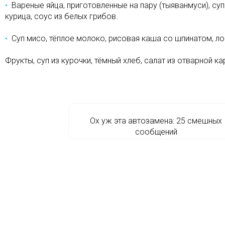
Вареные яйца, приготовленные на пару (тыяванмуси), су
курица, соус из белых грибов.
Суп мисо, тёплое молоко, рисовая каша со шпинатом, лос
Фрукты, суп из курочки, тёмный хлеб, салат из отварной ка
Ох уж эта автозамена: 25 смешных
сообщений