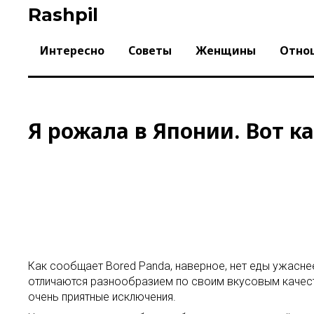
Skip
Rashpil
to
content
Интересно
Советы
Женщины
Отно
Я рожала в Японии. Вот к
Как сообщает Bored Panda, наверное, нет еды ужасне
отличаются разнообразием по своим вкусовым качества
очень приятные исключения.