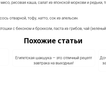
п мисо, рисовая каша, салат из японской моркови и редьки,
ось отварной, тофу, натто, сок из апельсин.
ртошки с беконом и брокколи, паста из грибов, чай (зелёный
Похожие статьи
Египетская шакшука — это отличный рецепт
Доч
завтрака на выходных!
з