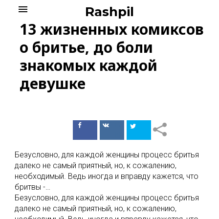
Skip
menu
Rashpil
to
13 жизненных комиксов
content
о бритье, до боли
знакомых каждой
девушке
Поделиться
Поделиться
в Facebook
ВКонтакте
Безусловно, для каждой женщины процесс бритья
далеко не самый приятный, но, к сожалению,
необходимый. Ведь иногда и вправду кажется, что
бритвы -…
Безусловно, для каждой женщины процесс бритья
далеко не самый приятный, но, к сожалению,