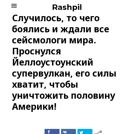
Skip
menu
Rashpil
to
Случилось, то чего
content
боялись и ждали все
сейсмологи мира.
Проснулся
Йеллоустоунский
супервулкан, его силы
хватит, чтобы
уничтожить половину
Америки!
Поделиться
Поделиться