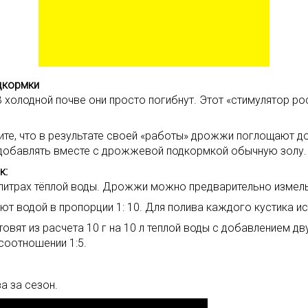
дкормки
холодной почве они просто погибнут. Этот «стимулятор ро
е, что в результате своей «работы» дрожжи поглощают до
 добавлять вместе с дрожжевой подкормкой обычную золу.
к:
литрах тёплой воды. Дрожжи можно предварительно измель
 водой в пропорции 1: 10. Для полива каждого кустика ис
товят из расчета 10 г на 10 л теплой воды с добавлением 
соотношении 1:5.
а за сезон.