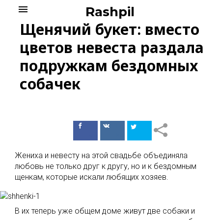
Skip
menu
Rashpil
to
Щенячий букет: вместо
content
цветов невеста раздала
подружкам бездомных
собачек
Поделиться
Поделиться
в Facebook
ВКонтакте
Жениха и невесту на этой свадьбе объединяла
любовь не только друг к другу, но и к бездомным
щенкам, которые искали любящих хозяев.
В их теперь уже общем доме живут две собаки и