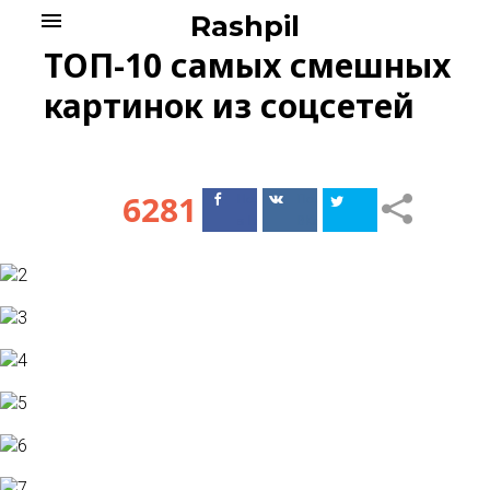
Skip
menu
Rashpil
to
ТОП-10 самых смешных
content
картинок из соцсетей
6281
Поделиться
Поделиться
в Facebook
ВКонтакте