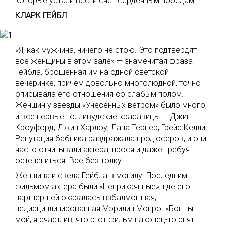
которые устали вести счет сердечным победам.
КЛАРК ГЕЙБЛ
«Я, как мужчина, ничего не стою. Это подтвердят
все женщины в этом зале» — знаменитая фраза
Гейбла, брошенная им на одной светской
вечеринке, причем довольно многолюдной, точно
описывала его отношения со слабым полом.
Женщин у звезды «Унесенных ветром» было много,
и все первые голливудские красавицы — Джин
Кроуфорд, Джин Харлоу, Лана Тернер, Грейс Келли.
Репутация бабника раздражала продюсеров, и они
часто отчитывали актера, прося и даже требуя
остепениться. Все без толку.
Женщина и свела Гейбла в могилу. Последним
фильмом актера были «Неприкаянные», где его
партнершей оказалась взбалмошная,
недисциплинированная Мэрилин Монро. «Бог ты
мой, я счастлив, что этот фильм наконец-то снят.