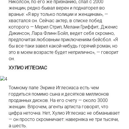
Николсон, по его же признанию, спал с 2000
женщин, редко бывал верен и поднаторел во
вранье: «Я вру только полиции и женщинам», —
хвастался он. Сейчас актер, в списке побед
которого — Мерил Стрип, Мелани Гриффит, Дженис
Дикинсон, Лара Флинн Бойл, ведет себя скромно,
предпочитая любовным приключениям бейсбол. «Я
бы все-таки завел какой-нибудь горячий роман, но
это в моем возрасте будет неприлично», — говорит
он.
ХУЛИО ИГЛЕСИАС
Томному папе Энрике Иглесиаса есть чем
гордиться помимо сына и десятков миллионов
проданных дисков. На его счету — около 3000
женщин. Впрочем, агенты артиста говорят, что
цифра неточна. Нет, Хулио Иглесиас не обманывает
— он просто скромничает: наверняка не три тысячи,
а шесть.