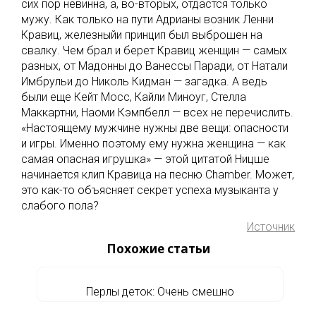
сих пор невинна, а, во-вторых, отдастся только
мужу. Как только на пути Адрианы возник Ленни
Кравиц, железныйи принцип был выброшен на
свалку. Чем брал и берет Кравиц женщин — самых
разных, от Мадонны до Ванессы Паради, от Натали
Имбрульи до Николь Кидман — загадка. А ведь
были еще Кейт Мосс, Кайли Миноуг, Стелла
Маккартни, Наоми Кэмпбелл — всех не перечислить.
«Настоящему мужчине нужны две вещи: опасности
и игры. Именно поэтому ему нужна женщина — как
самая опасная игрушка» — этой цитатой Ницше
начинается клип Кравица на песню Chamber. Может,
это как-то объясняет секрет успеха музыканта у
слабого пола?
Источник
Похожие статьи
Перлы деток: Очень смешно