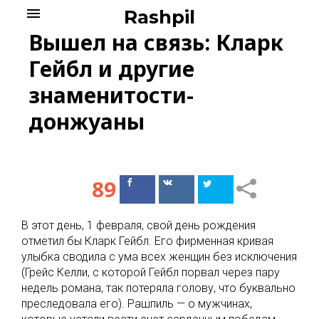
Skip
menu
Rashpil
to
Вышел на связь: Кларк
content
Гейбл и другие
знаменитости-
донжуаны
89
Поделиться
Поделиться
в Facebook
ВКонтакте
В этот день, 1 февраля, свой день рождения
отметил бы Кларк Гейбл. Его фирменная кривая
улыбка сводила с ума всех женщин без исключения
(Грейс Келли, с которой Гейбл порвал через пару
недель романа, так потеряла голову, что буквально
преследовала его). Рашпиль — о мужчинах,