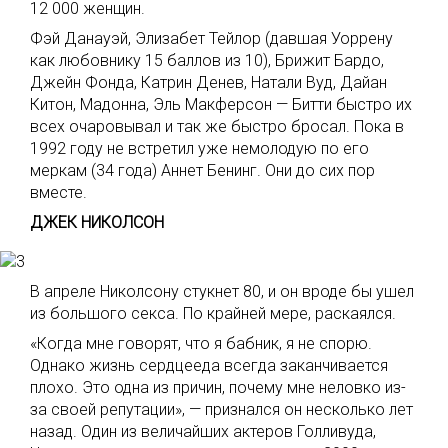
12 000 женщин.
Фэй Данауэй, Элизабет Тейлор (давшая Уоррену
как любовнику 15 баллов из 10), Брижит Бардо,
Джейн Фонда, Катрин Денев, Натали Вуд, Дайан
Китон, Мадонна, Эль Макферсон — Битти быстро их
всех очаровывал и так же быстро бросал. Пока в
1992 году не встретил уже немолодую по его
меркам (34 года) Аннет Бенинг. Они до сих пор
вместе.
ДЖЕК НИКОЛСОН
В апреле Николсону стукнет 80, и он вроде бы ушел
из большого секса. По крайней мере, раскаялся.
«Когда мне говорят, что я бабник, я не спорю.
Однако жизнь сердцееда всегда заканчивается
плохо. Это одна из причин, почему мне неловко из-
за своей репутации», — признался он несколько лет
назад. Один из величайших актеров Голливуда,